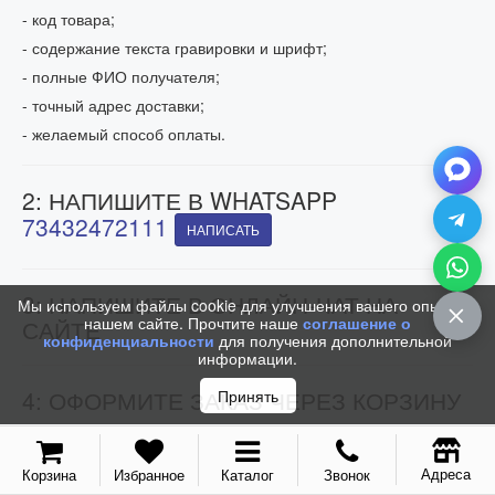
- код товара;
- содержание текста гравировки и шрифт;
- полные ФИО получателя;
- точный адрес доставки;
- желаемый способ оплаты.
2: НАПИШИТЕ В WHATSAPP
73432472111
НАПИСАТЬ
3: НАПИШИТЕ В ОНЛАЙН-ЧАТ НА
Мы используем файлы cookie для улучшения вашего опыта на
нашем сайте. Прочтите наше
соглашение о
САЙТЕ
конфиденциальности
для получения дополнительной
информации.
4: ОФОРМИТЕ ЗАКАЗ ЧЕРЕЗ КОРЗИНУ
Принять
Если время Вашего заказа приходится на нерабочее время,
добавьте товар в корзину и укажите Ваши контактные
данные. Мы свяжемся с Вами и обработаем заказ как только
Адреса
Корзина
Избранное
Каталог
Звонок
откроемся.