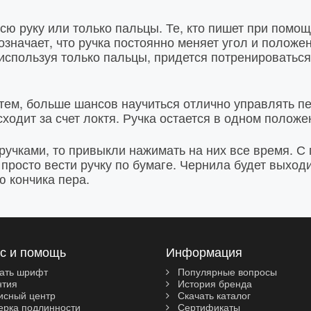
ю руку или только пальцы. Те, кто пишет при помощ
значает, что ручка постоянно меняет угол и положен
используя только пальцы, придется потренироваться,
тем, больше шансов научиться отлично управлять пе
сходит за счет локтя. Ручка остается в одном полож
учками, то привыкли нажимать на них все время. С 
просто вести ручку по бумаге. Чернила будет выходи
 кончика пера.
с и помощь
Информация
ать шрифт
Популярные вопросы
нтия
История бренда
сный центр
Скачать каталог
рка подлинности
Сертификаты