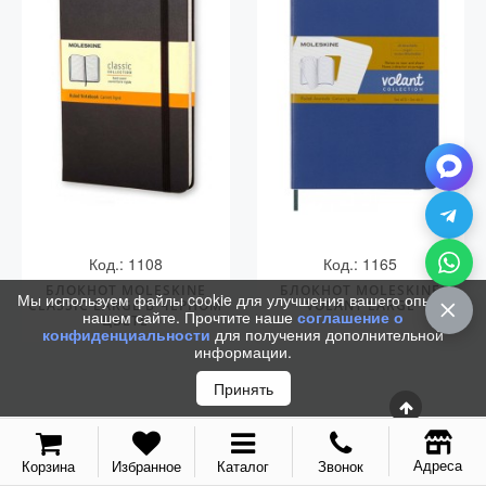
С золотым пером
Распродажа
Аксессуары
Запчасти
Упаковка
Подарочные сертификаты
Код.: 1108
Код.: 1165
БЛОКНОТ MOLESKINE
БЛОКНОТ MOLESKINE
Мы используем файлы cookie для улучшения вашего опыта на
CLASSIC LARGE В ЧЕРНОМ
VOLANT LARGE
нашем сайте. Прочтите наше
соглашение о
ЦВЕТЕ
конфиденциальности
для получения дополнительной
информации.
Принять
Адреса
Корзина
Избранное
Каталог
Звонок