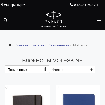
8 (343) 247-21-11
Екатеринбург
Подарочные ручки
Главная
Каталог
Ежедневники
Moleskine
Ежедневники
Все ежедневники
БЛОКНОТЫ MOLESKINE
Премиум
Популярные
Фильтр
Стандарт
Moleskine
Portobello
Boss
Ручки для гравировки