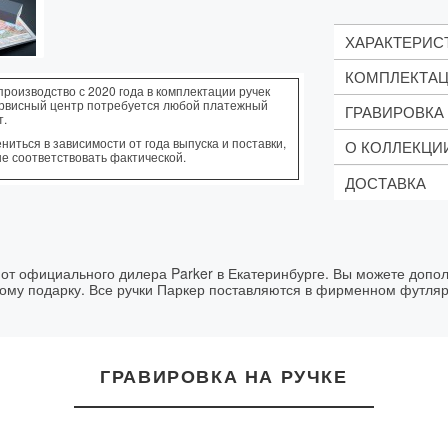
ХАРАКТЕРИС
КОМПЛЕКТА
Механизм
: По
производство с 2020 года в комплектации ручек
ервисный центр потребуется любой платежный
Корпус
: Латун
ГРАВИРОВКА
Синий с
т.
:
Зона захвата
Фирмен
Отделка
: Позо
иться в зависимости от года выпуска и поставки,
О КОЛЛЕКЦИ
Стоимость:
не соответствовать фактической.
Особенности
:
Рекоме
1 строка те
половины корп
ДОСТАВКА
Логотипы -
Urban – колл
Цвет гравир
стильных. Тех
Срок вып
функционально
ШАРИКОВ
CORE MU
Заказ 
СОВРЕМ
 от официального дилера Parker в Екатеринбурге. Вы можете допол
ному подарку. Все ручки Паркер поставляются в фирменном футляр
до
ЗОЛОТА
до
Parker Urban 
выразительно
Посл
чёрным покры
ГРАВИРОВКА НА РУЧКЕ
статусный акц
ручка хорошо
*более точное
для ежедневн
после оформл
офисе и подар
Muted Black 