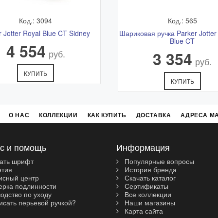
Код.: 3094
Код.: 565
r Jotter Royal Blue CT Sidney
Шариковая ручка Parker Jotter
Blue CT
4 554
руб.
3 354
руб.
КУПИТЬ
КУПИТЬ
О НАС
КОЛЛЕКЦИИ
КАК КУПИТЬ
ДОСТАВКА
АДРЕСА М
с и помощь
Информация
ать шрифт
Популярные вопросы
нтия
История бренда
сный центр
Скачать каталог
рка подлинности
Сертификаты
одство по уходу
Все коллекции
исать перьевой ручкой?
Наши магазины
Карта сайта