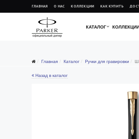
ГЛАВНАЯ
О НАС
КОЛЛЕКЦИИ
КАК КУПИТЬ
ДОС
КАТАЛОГ
КОЛЛЕКЦИ
Подарочные ручки
Главная
Каталог
Ручки для гравировки
Ш
Ежедневники
Ручки для гравировки
Назад в каталог
С золотым пером
Распродажа
Аксессуары
Запчасти
Упаковка
Подарочные сертификаты