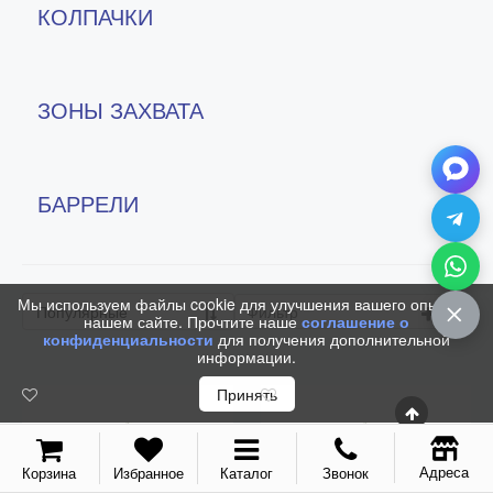
КОЛПАЧКИ
Колпачки
Зоны захвата
Баррели
ЗОНЫ ЗАХВАТА
Зажимы
Механизмы
БАРРЕЛИ
Упаковка
Подарочные сертификаты
Мы используем файлы cookie для улучшения вашего опыта на
Популярные
Фильтр
нашем сайте. Прочтите наше
соглашение о
конфиденциальности
для получения дополнительной
информации.
Принять
Адреса
Корзина
Избранное
Каталог
Звонок