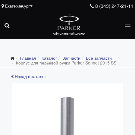
8 (343) 247-21-11
Екатеринбург
Подарочные ручки
Главная
Каталог
Запчасти
Все запчасти
Ежедневники
Корпус для перьевой ручки Parker Sonnet 2015 SS
Ручки для гравировки
Назад в каталог
С золотым пером
Распродажа
Аксессуары
Запчасти
Все запчасти
Перья