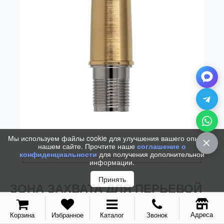
Колпачки
Зоны захвата
Баррели
Зажимы
Механизмы
Упаковка
Подарочные сертификаты
Мы используем файлы cookie для улучшения вашего опыта на
нашем сайте. Прочтите наше
соглашение о
конфиденциальности
для получения дополнительной
информации.
Принять
ЗОНА ЗАХВАТА ДЛЯ ПЕРЬЕВОЙ
РУЧКИ PARKER SONNET 2015 MTL
GT
Адреса
Корзина
Избранное
Каталог
Звонок