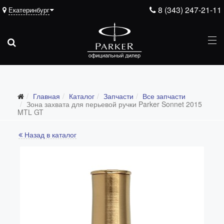
8 (343) 247-21-11
Екатеринбург
Подарочные ручки
Главная
Каталог
Запчасти
Все запчасти
Ежедневники
Зона захвата для перьевой ручки Parker Sonnet 2015
MTL GT
Ручки для гравировки
Назад в каталог
С золотым пером
Распродажа
Аксессуары
Запчасти
Все запчасти
Перья