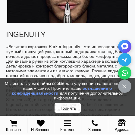
INGENUITY
«Визитная карточка» Parker Ingenuity - это инновационный
«умный» пишущий узел, который подстраивается под Ваш
почерк и делает процесс письма еще более комфортным.
Для дизайна ручек из этой коллекции характерна кольцевая
деталировка и контраст благородного блеска металла с
матовыми элементами из мягкого каучука. Разные виды
покрытий позволяют подобрать модель, подходящую под
любой стиль - это может быть мужественная хромированная
Мы используем файлы cookie для улучшения вашего опыта на
отделка или классическое черное лаковое покрытие,
нашем сайте. Прочтите наше
соглашение о
перламутр или же изысканное напыление розового золота.
конфиденциальности
для получения дополнительной
Сам корпус ручек серии Ingenuity имеет две модификации –
информации.
Slim (тонкий), и Large (увеличенный). Все это делает
Ingenuity достойным образцом ручек Parker 5-го поколения.
Принять
В них сочетаются современные материалы, новаторские
инженерные решения и неизменный лоск, присущий
легендарной марке.
Адреса
Корзина
Избранное
Каталог
Звонок