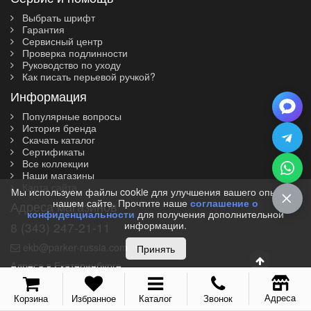
Выбрать шрифт
Гарантия
Сервисный центр
Проверка подлинности
Руководство по уходу
Как писать перьевой ручкой?
Информация
Популярные вопросы
История бренда
Скачать каталог
Сертификаты
Все коллекции
Наши магазины
Карта сайта
Мы используем файлы cookie для улучшения вашего опыта на
нашем сайте. Прочтите наше
соглашение о
Адреса магазинов
конфиденциальности
для получения дополнительной
информации.
8 (343) 247-21-11
ekb@parker-russia.com
Принять
Адреса в Екатеринбурге
Адреса
Корзина
Избранное
Каталог
Звонок