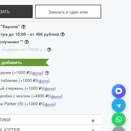
ЗАТЬ
Заказать в один клик
 "Европа"
тра до 15:00 - от 400 рублей
олучении **
 подарок (от 10000 р.)
 добавить
 ручке (+1000
)(
)
фото
 табличке (+1000
)(
)
фото
ый стержень (+1000
)(
)
фото
робка с чехлом (+4900
)(
)
фото
и Parker (S) (+1000
)(
)
фото
+
ТИКИ
+
И JOTTER