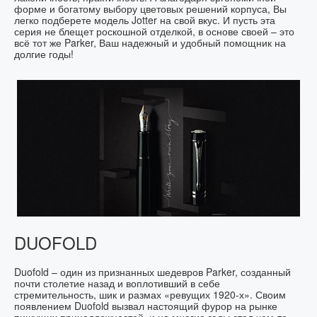
форме и богатому выбору цветовых решений корпуса, Вы
легко подберете модель Jotter на свой вкус. И пусть эта
серия не блещет роскошной отделкой, в основе своей – это
всё тот же Parker, Ваш надежный и удобный помощник на
долгие годы!
DUOFOLD
Duofold – один из признанных шедевров Parker, созданный
почти столетие назад и воплотивший в себе
стремительность, шик и размах «ревущих 1920-х». Своим
появлением Duofold вызвал настоящий фурор на рынке
пишущих принадлежностей, и на многие годы стал чем-то