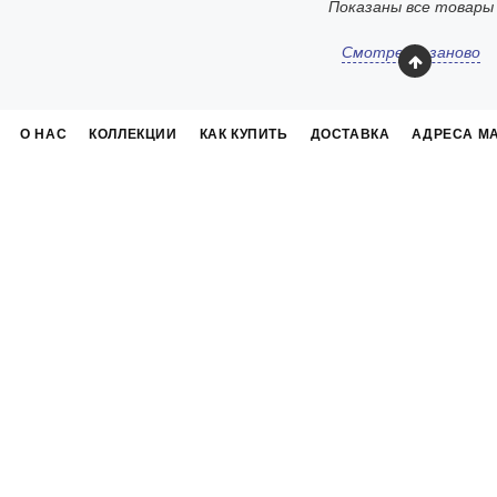
Показаны все товары
Смотреть заново
О НАС
КОЛЛЕКЦИИ
КАК КУПИТЬ
ДОСТАВКА
АДРЕСА М
с и помощь
Информация
ать шрифт
Популярные вопросы
нтия
История бренда
сный центр
Скачать каталог
рка подлинности
Сертификаты
одство по уходу
Все коллекции
исать перьевой ручкой?
Наши магазины
Карта сайта
лер Parker в Екатеринбурге