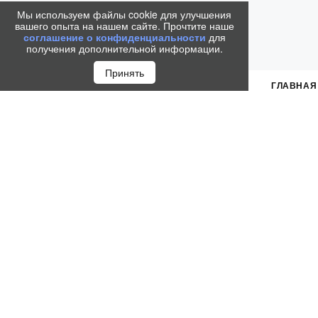
Мы используем файлы cookie для улучшения
вашего опыта на нашем сайте. Прочтите наше
соглашение о конфиденциальности
для
получения дополнительной информации.
Принять
ГЛАВНАЯ
Интернет-магазин
Серви
Как купить
Выбр
Обмен и возврат
Гара
Персональные данные
Серви
Реквизиты
Прове
Способы оплаты
Руков
Подарочная карта Parker
Как п
Корпоративным клиентам
© 2010-2026 I Parker-Russia.com I Официальный ди