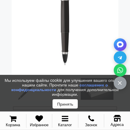
Vector (от 3'156 р.)
Мы используем файлы cookie для улучшения вашего опыта на
нашем сайте. Прочтите наше
соглашение о
конфиденциальности
для получения дополнительной
информации.
Принять
РУЧКА РОЛЛЕР PARKER JOTTER
Адреса
Корзина
Избранное
Каталог
Звонок