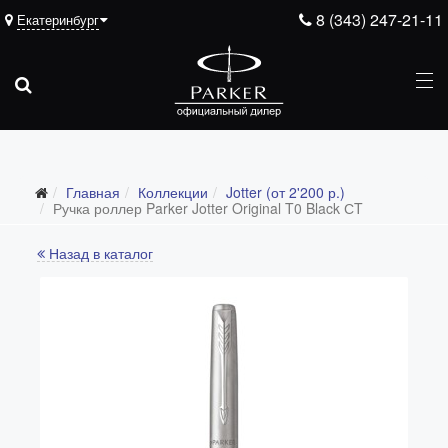
8 (343) 247-21-11
Екатеринбург
Главная
Коллекции
Jotter (от 2'200 р.)
Все коллекции
Ручка роллер Parker Jotter Original T0 Black СT
Duofold (от 66'316 р.)
Назад в каталог
Ingenuity (от 35'305 р.)
Sonnet (от 13'000 р.)
Parker 51 (от 14'600 р.)
Urban (от 6'100 р.)
IM (от 4'200 р.)
Jotter (от 2'200 р.)