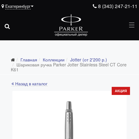
8 (343) 247-21-11
Екатеринбург
Главная
Коллекции
Jotter (от 2'200 р.)
Все коллекции
Шариковая ручка Parker Jotter Stainless Steel CT Core
K61
Duofold (от 66'316 р.)
Назад в каталог
Ingenuity (от 35'305 р.)
АКЦИЯ
Sonnet (от 13'000 р.)
Parker 51 (от 14'600 р.)
Urban (от 6'100 р.)
IM (от 4'200 р.)
Jotter (от 2'200 р.)