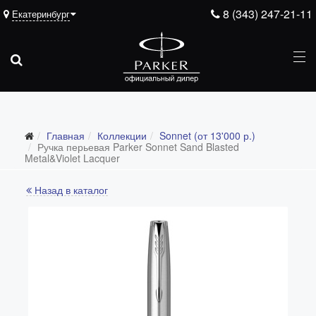
8 (343) 247-21-11
Екатеринбург
Главная
Коллекции
Sonnet (от 13'000 р.)
Все коллекции
Ручка перьевая Parker Sonnet Sand Blasted
Metal&Violet Lacquer
Duofold (от 66'316 р.)
Назад в каталог
Ingenuity (от 35'305 р.)
Sonnet (от 13'000 р.)
Parker 51 (от 14'600 р.)
Urban (от 6'100 р.)
IM (от 4'200 р.)
Jotter (от 2'200 р.)