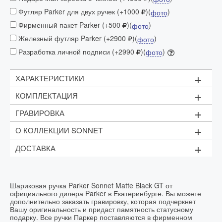
Футляр Parker для двух ручек (+1000
)(
)
фото
Фирменный пакет Parker (+500
)(
)
фото
Железный футляр Parker (+2900
)(
)
фото
Разработка личной подписи (+2990
)(
)
фото
+
ХАРАКТЕРИСТИКИ
+
КОМПЛЕКТАЦИЯ
Механизм:
поворотного действия
+
ГРАВИРОВКА
Материал:
Чёрный стержень (M - 1мм)
Фирменный футляр
+
корпус
: латунь, покрытая матовым чёрным лаком
О КОЛЛЕКЦИИ SONNET
Стоимость:
с сатиновым эффектом
Рекомендуем приобрести
дополнительный
1 строка текста (до 15 символов) - 1000 рублей;
+
ДОСТАВКА
стержень
торец ручки
:
латунь, покрытая золотом 23К
Логотипы - от 1200 рублей
SONNET - одна из самых элегантных коллекций
Цвет гравировки:
золотистый
PARKER, основанная на классическом стиле и
зажим колпачка
:
сталь, покрытая золотом 23К
Срок выполнения:
в течение часа в день заказа
умеренных формах. Надежность, основанная на
ЗАКАЗЫ БЕЗ ГРАВИРОВКИ
кольцо
:
латунь, покрытая золотом 23К
использовании точных технологий. Роскошная отделка
изысканными деталями.
Страна производитель:
Франция
Шариковая ручка Parker Sonnet Matte Black GT от
Заказ оформлен
Доставим
официального дилера Parker в Екатеринбурге. Вы можете
ШАРИКОВАЯ РУЧКА PARKER
дополнительно заказать гравировку, которая подчеркнет
до 12:00
Сегодня до 15:00 *
Вашу оригинальность и придаст памятность статусному
SONNET MATTE BLACK GT —
подарку. Все ручки Паркер поставляются в фирменном
до 20:00
в течение 3 часов
*