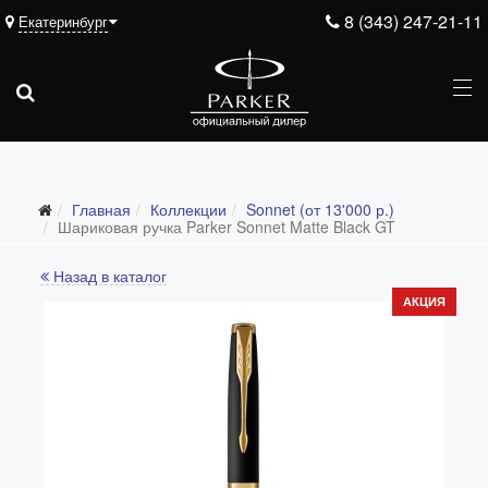
8 (343) 247-21-11
Екатеринбург
Главная
Коллекции
Sonnet (от 13'000 р.)
Все коллекции
Шариковая ручка Parker Sonnet Matte Black GT
Duofold (от 66'316 р.)
Назад в каталог
Ingenuity (от 35'305 р.)
АКЦИЯ
Sonnet (от 13'000 р.)
Parker 51 (от 14'600 р.)
Urban (от 6'100 р.)
IM (от 4'200 р.)
Jotter (от 2'200 р.)