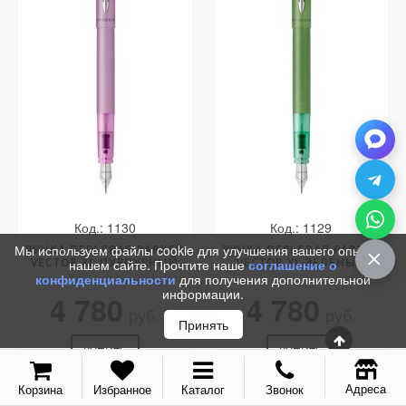
Vector (от 3'156 р.)
Код.: 1130
Код.: 1129
Мы используем файлы cookie для улучшения вашего опыта на
РУЧКА ПЕРЬЕВАЯ PARKER
РУЧКА ПЕРЬЕВАЯ PARKER
VECTOR XL ПУРПУРНЫЙ
VECTOR XL ЗЕЛЕНЫЙ
нашем сайте. Прочтите наше
соглашение о
конфиденциальности
для получения дополнительной
информации.
4 780
4 780
руб.
руб.
Принять
КУПИТЬ
КУПИТЬ
Адреса
Корзина
Избранное
Каталог
Звонок