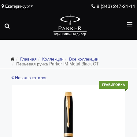
8 (343) 247-21-11
Екатеринбург
Главная
Коллекции
Все коллекции
Все коллекции
Перьевая ручка Parker IM Metal Black GT
Duofold (от 66'316 р.)
Назад в каталог
Ingenuity (от 35'305 р.)
ГРАВИРОВКА
Sonnet (от 13'000 р.)
Parker 51 (от 14'600 р.)
Urban (от 6'100 р.)
IM (от 4'200 р.)
Jotter (от 2'200 р.)