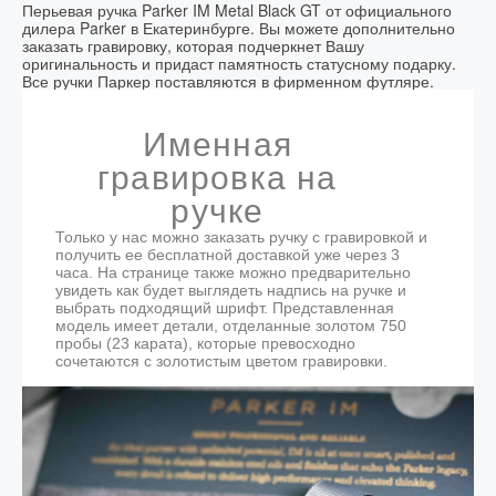
дизайну и к выбору материалов, многообразие отделок
Перьевая ручка Parker IM Metal Black GT от официального
ЗОЛОТИСТАЯ ОТДЕЛКА ДЛЯ
Заказ оформлен
Доставим
и текстур – при этом сохраняя фирменную
дилера Parker в Екатеринбурге. Вы можете дополнительно
ДЕЛОВОГО ПИСЬМА
изысканность и благородство Parker.
заказать гравировку, которая подчеркнет Вашу
до 12:00
Сегодня до 15:00 *
оригинальность и придаст памятность статусному подарку.
Parker IM Metal Black GT — перьевая ручка в строгом
Все ручки Паркер поставляются в фирменном футляре.
до 20:00
в течение 3 часов
*
чёрном цвете с выразительными золотистыми
деталями. Глянцевый лак на латунном корпусе делает
После 20:00
Завтра до 15:00
*
модель визуально глубокой и аккуратной, а позолота
Именная
23К добавляет классический премиальный акцент. Эта
ручка хорошо подходит для подписи документов,
*более точное время доставки согласовывается с
гравировка на
деловых заметок и подарка человеку, который ценит
курьером после оформления заказа
сдержанные, но статусные аксессуары. В комплект
ручке
входят синий картридж и фирменный футляр, поэтому
СТОИМОСТЬ ДОСТАВКИ
Parker IM Metal Black GT можно вручить как готовый
Только у нас можно заказать ручку с гравировкой и
подарок.
получить ее бесплатной доставкой уже через 3
Сумма покупки
Стоимость доставки
часа. На странице также можно предварительно
увидеть как будет выглядеть надпись на ручке и
до 6000 р.
400 рублей
выбрать подходящий шрифт. Представленная
модель имеет детали, отделанные золотом 750
от 6000 р.
бесплатно
пробы (23 карата), которые превосходно
сочетаются с золотистым цветом гравировки.