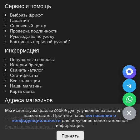
Сервис и помощь
Выбрать шрифт
Гарантия
Сервисный центр
Проверка подлинности
Руководство по уходу
Как писать перьевой ручкой?
Информация
Популярные вопросы
История бренда
Скачать каталог
Сертификаты
Все коллекции
Наши магазины
Карта сайта
Адреса магазинов
8 (343) 247-21-11
Мы используем файлы cookie для улучшения вашего опыта на
нашем сайте. Прочтите наше
соглашение о
ekb@parker-russia.com
конфиденциальности
для получения дополнительной
информации.
Адреса в Екатеринбурге
Принять