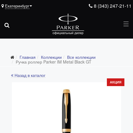
8 (343) 247-21-11
Екатеринбург
Главная
Коллекции
Все коллекции
Все коллекции
Ручка роллер Parker IM Metal Black GT
Duofold (от 66'316 р.)
Назад в каталог
Ingenuity (от 35'305 р.)
АКЦИЯ
Sonnet (от 13'000 р.)
Parker 51 (от 14'600 р.)
Urban (от 6'100 р.)
IM (от 4'200 р.)
Jotter (от 2'200 р.)