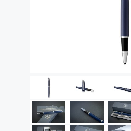
Vector (от 3'156 р.)