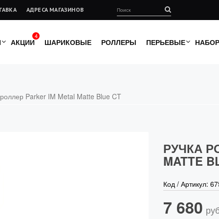
ТАВКА
АДРЕСА МАГАЗИНОВ
4
И
АКЦИИ
ШАРИКОВЫЕ
РОЛЛЕРЫ
ПЕРЬЕВЫЕ
НАБО
 роллер Parker IM Metal Matte Blue CT
РУЧКА Р
MATTE B
Код / Артикул:
67
7 680
руб