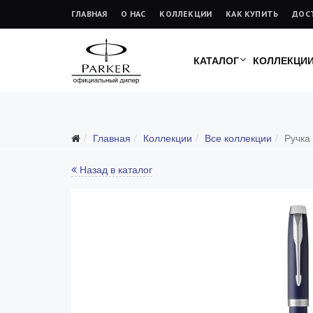
ГЛАВНАЯ
О НАС
КОЛЛЕКЦИИ
КАК КУПИТЬ
ДОС
КАТАЛОГ
КОЛЛЕКЦИ
Главная
Коллекции
Все коллекции
Ручка
Все коллекции
Duofold (от 66'316 р.)
Назад в каталог
Ingenuity (от 35'305 р.)
Sonnet (от 13'000 р.)
Parker 51 (от 14'600 р.)
Urban (от 6'100 р.)
IM (от 4'200 р.)
Jotter (от 2'200 р.)