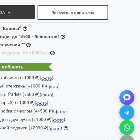
ЗАТЬ
Заказать в один клик
 "Европа"
одня до 15:00 - бесплатно!
олучении **
 подарок (от 10000 р.)
 добавить
 табличке (+1000
)(
)
фото
ый стержень (+1000
)(
)
фото
ет Parker (+500
)(
)
фото
(серый) (+1300
)(
)
фото
робка с чехлом (+4900
)(
)
фото
для двух ручек (+1000
)(
)
фото
чной подписи (+2990
)(
)
фото